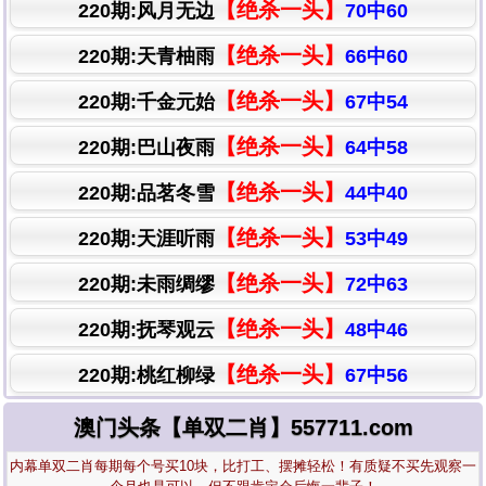
【绝杀一头】
220期:风月无边
70中60
【绝杀一头】
220期:天青柚雨
66中60
【绝杀一头】
220期:千金元始
67中54
【绝杀一头】
220期:巴山夜雨
64中58
【绝杀一头】
220期:品茗冬雪
44中40
【绝杀一头】
220期:天涯听雨
53中49
【绝杀一头】
220期:未雨绸缪
72中63
【绝杀一头】
220期:抚琴观云
48中46
【绝杀一头】
220期:桃红柳绿
67中56
澳门头条【单双二肖】557711.com
内幕单双二肖每期每个号买10块，比打工、摆摊轻松！有质疑不买先观察一