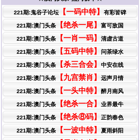
【一码中特】
221期:鬼谷子论坛
有彩皆碑
【绝杀一尾】
221期:澳门头条
富可敌国
【一肖一码】
221期:澳门头条
清虚古道
【五码中特】
221期:澳门头条
问茶绿水
【杀三合会】
221期:澳门头条
中安在线
【九宫禁肖】
221期:澳门头条
远声月情
【一头中特】
221期:澳门头条
醉月南风
【绝杀一合】
221期:澳门头条
业界最牛
【绝杀⑧码】
221期:澳门头条
正韵春色
【一波中特】
221期:澳门头条
夏雨斜阳