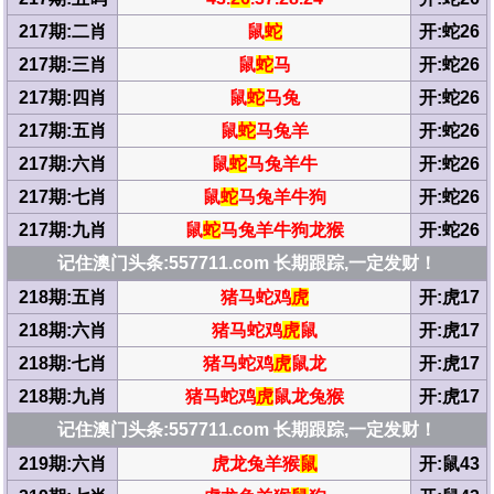
217期:二肖
鼠
蛇
开:蛇26
217期:三肖
鼠
蛇
马
开:蛇26
217期:四肖
鼠
蛇
马兔
开:蛇26
217期:五肖
鼠
蛇
马兔羊
开:蛇26
217期:六肖
鼠
蛇
马兔羊牛
开:蛇26
217期:七肖
鼠
蛇
马兔羊牛狗
开:蛇26
217期:九肖
鼠
蛇
马兔羊牛狗龙猴
开:蛇26
记住澳门头条:557711.com 长期跟踪,一定发财！
218期:五肖
猪马蛇鸡
虎
开:虎17
218期:六肖
猪马蛇鸡
虎
鼠
开:虎17
218期:七肖
猪马蛇鸡
虎
鼠龙
开:虎17
218期:九肖
猪马蛇鸡
虎
鼠龙兔猴
开:虎17
记住澳门头条:557711.com 长期跟踪,一定发财！
219期:六肖
虎龙兔羊猴
鼠
开:鼠43