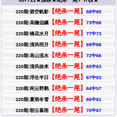
【绝杀一尾】
220期:碧空帆影
68中65
【绝杀一尾】
220期:高瞻远瞩
73中66
【绝杀一尾】
220期:镜花水月
77中73
【绝杀一尾】
220期:清风明月
69中66
【绝杀一尾】
220期:高山流水
72中66
【绝杀一尾】
220期:清风徐来
65中63
【绝杀一尾】
220期:浮生半日
67中63
【绝杀一尾】
220期:闲云野鹳
64中57
【绝杀一尾】
220期:夏雨冬雪
66中61
【绝杀一尾】
220期:朝云暮雨
70中67