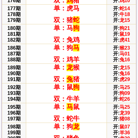
双：
鸡
猪
176期
开:
鸡10
单：虎马
177期
开:
蛇14
178期
开:
牛18
双：猪
蛇
179期
开:
龙15
单：马
狗
180期
开:
狗21
181期
开:
鼠19
双：兔鸡
182期
开:
虎41
单：狗
马
186期
开:
猴23
187期
开:
马01
双：鸡羊
188期
开:
兔16
单：
龙
猴
189期
开:
龙15
190期
开:
兔16
双：
兔
猪
191期
开:
虎29
单：鼠
狗
192期
开:
马25
193期
开:
狗09
双：牛羊
194期
开:
蛇26
单：
马
鼠
195期
开:
马25
196期
开:
龙39
双：蛇牛
197期
开:
猪08
单：狗
龙
198期
开:
鼠07
199期
开:
羊36