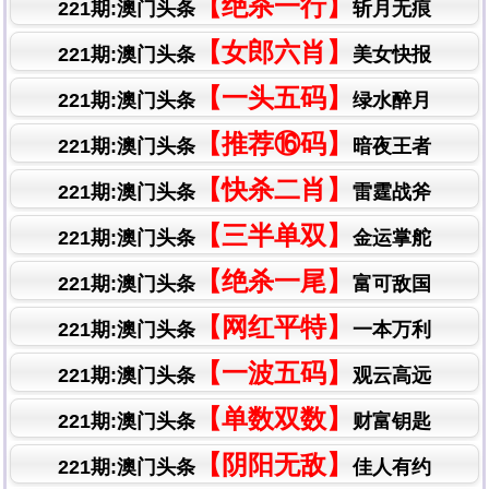
【绝杀一行】
221期:澳门头条
斩月无痕
【女郎六肖】
221期:澳门头条
美女快报
【一头五码】
221期:澳门头条
绿水醉月
【推荐⑯码】
221期:澳门头条
暗夜王者
【快杀二肖】
221期:澳门头条
雷霆战斧
【三半单双】
221期:澳门头条
金运掌舵
【绝杀一尾】
221期:澳门头条
富可敌国
【网红平特】
221期:澳门头条
一本万利
【一波五码】
221期:澳门头条
观云高远
【单数双数】
221期:澳门头条
财富钥匙
【阴阳无敌】
221期:澳门头条
佳人有约