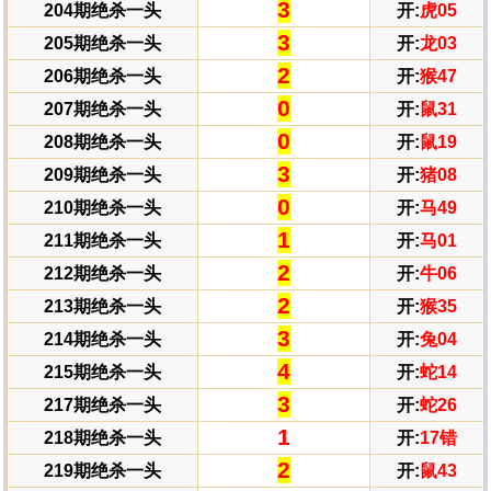
3
204期绝杀一头
开:
虎05
3
205期绝杀一头
开:
龙03
2
206期绝杀一头
开:
猴47
0
207期绝杀一头
开:
鼠31
0
208期绝杀一头
开:
鼠19
3
209期绝杀一头
开:
猪08
0
210期绝杀一头
开:
马49
1
211期绝杀一头
开:
马01
2
212期绝杀一头
开:
牛06
2
213期绝杀一头
开:
猴35
3
214期绝杀一头
开:
兔04
4
215期绝杀一头
开:
蛇14
3
217期绝杀一头
开:
蛇26
1
218期绝杀一头
开:
17错
2
219期绝杀一头
开:
鼠43