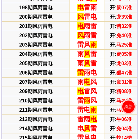
电
雷雨
198期风雨雷电
开:
鼠07准
风
雷电
200期风雨雷电
开:
龙39准
电
雨雷
201期风雨雷电
开:
猪32准
风
雨雷
202期风雨雷电
开:
兔40准
雷风
雨
203期风雨雷电
开:
马25准
雨
风
雷
204期风雨雷电
开:
虎05准
雨
风
雷
205期风雨雷电
开:
龙03准
雷
雨电
206期风雨雷电
开:
猴47准
雨
电
风
207期风雨雷电
开:
鼠31准
电
雷风
209期风雨雷电
开:
猪08准
雷
雨
风
210期风雨雷电
开:
马49准
刷新
雷电
雨
211期风雨雷电
开:
马01准
雷雨
电
212期风雨雷电
开:
牛06准
电
风
雷
214期风雨雷电
开:
兔04准
雷风电
215期风雨雷电
开:
蛇14错