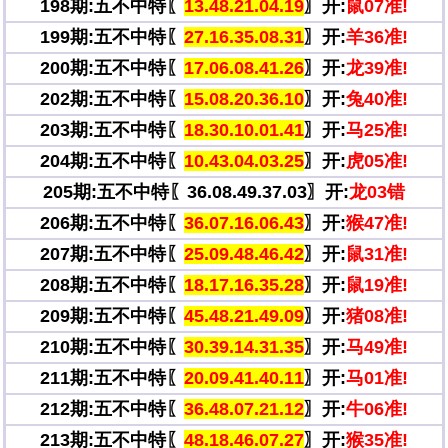
198期:五不中特〖
13.48.21.04.19
〗开:
鼠07准!
199期:五不中特〖
27.16.35.08.31
〗开:
羊36准!
200期:五不中特〖
17.06.08.41.26
〗开:
龙39准!
202期:五不中特〖
15.08.20.36.10
〗开:
兔40准!
203期:五不中特〖
18.30.10.01.41
〗开:
马25准!
204期:五不中特〖
10.43.04.03.25
〗开:
虎05准!
205期:五不中特〖36.08.49.37.03〗开:
龙03错
206期:五不中特〖
36.07.16.06.43
〗开:
猴47准!
207期:五不中特〖
25.09.48.46.42
〗开:
鼠31准!
208期:五不中特〖
18.17.16.35.28
〗开:
鼠19准!
209期:五不中特〖
45.48.21.49.09
〗开:
猪08准!
210期:五不中特〖
30.39.14.31.35
〗开:
马49准!
211期:五不中特〖
20.09.41.40.11
〗开:
马01准!
212期:五不中特〖
36.48.07.21.12
〗开:
牛06准!
213期:五不中特〖
48.18.46.07.27
〗开:
猴35准!