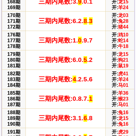
三期内尾数:3.
9
.0.1
168期
开:
龙15
169期
开:
羊24
170期
开:
龙03
三期内尾数:6.2.
8
.
3
171期
开:
兔28
172期
开:
猪44
176期
开:
鸡10
三期内尾数:1.
0
.9.7
177期
开:
蛇14
178期
开:
牛18
179期
开:
龙15
三期内尾数:6.0.
5
.2
180期
开:
狗21
181期
开:
鼠19
182期
开:
虎41
三期内尾数:
4
.2.5.6
183期
开:
羊24
184期
开:
马01
185期
开:
羊36
三期内尾数:0.8.7.
1
186期
开:
猴23
187期
开:
马01
188期
开:
兔16
三期内尾数:3.1.
6
.8
189期
开:
龙15
190期
开:
兔16
191期
开:
虎29