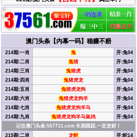
澳门头条【内幕一码】稳赚不赔
214期:一肖
兔
开:兔04
214期:二肖
兔
猪
开:兔04
214期:三肖
兔
猪虎
开:兔04
214期:四肖
兔
猪虎龙
开:兔04
214期:五肖
兔
猪虎龙狗
开:兔04
214期:六肖
兔
猪虎龙狗羊
开:兔04
214期:七肖
兔
猪虎龙狗羊马
开:兔04
214期:九肖
兔
猪虎龙狗羊马鼠鸡
开:兔04
记住澳门头条:557711.com 长期跟踪,一定发财！
215期:二肖
龙
蛇
开:蛇14