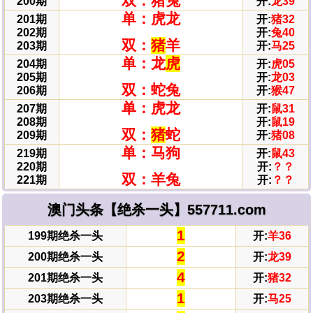
双：猪兔
200期
开:
龙39
单：虎龙
201期
开:
猪32
202期
开:
兔40
双：
猪
羊
203期
开:
马25
单：龙
虎
204期
开:
虎05
205期
开:
龙03
双：蛇兔
206期
开:
猴47
单：虎龙
207期
开:
鼠31
208期
开:
鼠19
双：
猪
蛇
209期
开:
猪08
单：马狗
219期
开:
鼠43
220期
开:
？？
双：羊兔
221期
开:
？？
澳门头条【绝杀一头】557711.com
1
199期绝杀一头
开:
羊36
2
200期绝杀一头
开:
龙39
4
201期绝杀一头
开:
猪32
1
203期绝杀一头
开:
马25