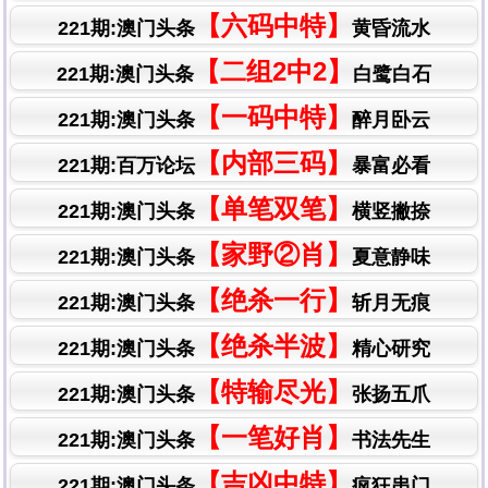
【六码中特】
221期:澳门头条
黄昏流水
【二组2中2】
221期:澳门头条
白鹭白石
【一码中特】
221期:澳门头条
醉月卧云
【内部三码】
221期:百万论坛
暴富必看
【单笔双笔】
221期:澳门头条
横竖撇捺
【家野②肖】
221期:澳门头条
夏意静味
【绝杀一行】
221期:澳门头条
斩月无痕
【绝杀半波】
221期:澳门头条
精心研究
【特输尽光】
221期:澳门头条
张扬五爪
【一笔好肖】
221期:澳门头条
书法先生
【吉凶中特】
221期:澳门头条
疯狂串门